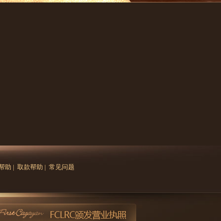
员：预防链接地区
屏蔽下载VPN
，遇到问题联系在线处理
42540996
42870644
蓝天碧水
服QQ：
昵称 ：
QQ：
预昵称：开拓者 
载：
速器：
https://vpnvpn.com
速器：
https://apps.apple.com/gm/app/%E8%93%9D%E5%BF%AB%E5%8A%A0%E9%80
pn加速器：
https://apps.apple.com/bz/app/vpn-%E6%98%9F%E6%98%9Fvpn%E5%8A%
n：
https://www.letsvpn.world/
帮助
|
取款帮助
|
常见问题
系在线申请