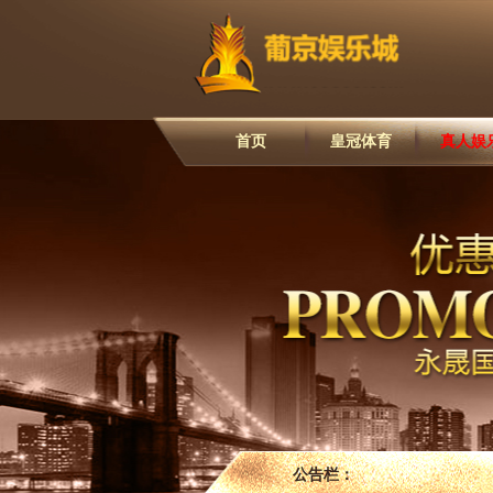
首页
皇冠体育
真人娱
公告栏：